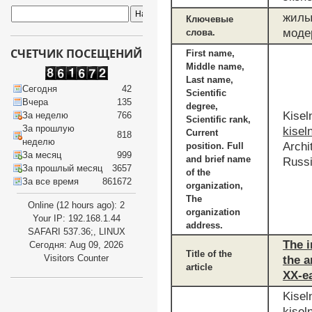
жилы
Ключевые
моде
слова.
СЧЕТЧИК ПОСЕЩЕНИЙ
First name,
Middle name,
Last name,
Сегодня
42
Scientific
Вчера
135
degree,
Kisel
За неделю
766
Scientific rank,
За прошлую
kisel
Current
818
неделю
Archi
position. Full
За месяц
999
and brief name
Russi
За прошлый месяц
3657
of the
За все время
861672
organization,
The
Online (12 hours ago): 2
organization
Your IP: 192.168.1.44
address.
SAFARI 537.36;, LINUX
The i
Сегодня: Aug 09, 2026
Title of the
Visitors Counter
the a
article
XX-ea
Kisel
kisel