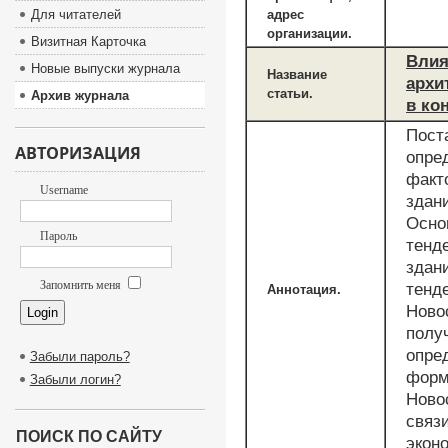
Для читателей
адрес
организации.
Визитная Карточка
Влия
Новые выпуски журнала
Название
архи
статьи.
Архив журнала
в ко
Пост
АВТОРИЗАЦИЯ
опре
факт
Username
здани
Осно
Пароль
тенд
здан
Запомнить меня
тенд
Аннотация.
Ново
полу
опре
Забыли пароль?
форм
Забыли логин?
Ново
связ
ПОИСК ПО САЙТУ
экон