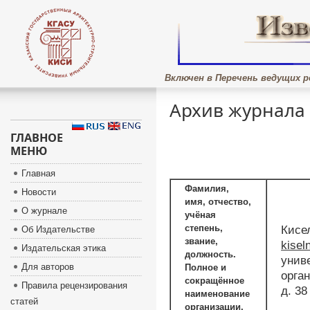
Включен в Перечень ведущих р
Архив журнала
ГЛАВНОЕ
МЕНЮ
Главная
Фамилия,
Новости
имя, отчество,
О журнале
учёная
степень,
Кисе
Об Издательстве
звание,
kisel
Издательская этика
должность.
унив
Для авторов
Полное и
орган
сокращённое
Правила рецензирования
д. 38
наименование
статей
организации,