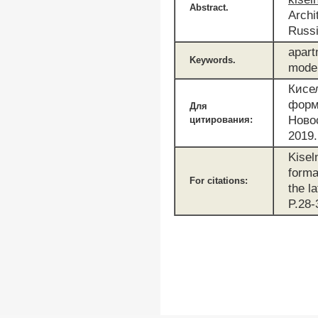
Abstract.
Archi
Russi
apart
Keywords.
mode
Кисе
форм
Для
Новос
цитирования:
2019.
Kisel
forma
For citations:
the l
P.28-