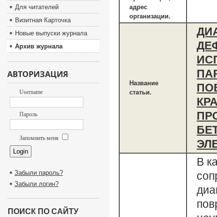
Для читателей
адрес
организации.
Визитная Карточка
ДИ
Новые выпуски журнала
ДЕ
Архив журнала
ИС
ПА
АВТОРИЗАЦИЯ
Название
ПО
Username
статьи.
КР
ПР
Пароль
БЕ
Запомнить меня
ЭЛЕ
В к
Забыли пароль?
соп
Забыли логин?
диа
пов
ПОИСК ПО САЙТУ