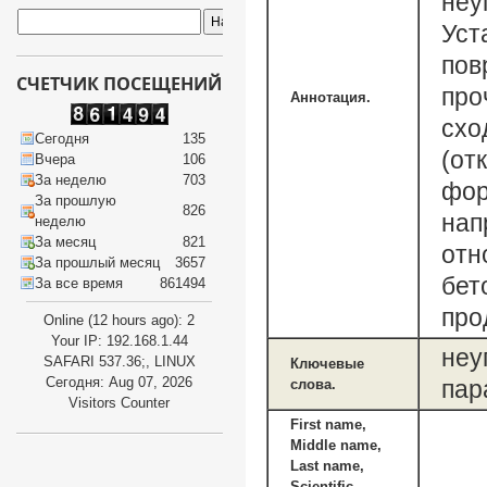
неу
Уст
пов
СЧЕТЧИК ПОСЕЩЕНИЙ
про
Аннотация.
схо
Сегодня
135
(от
Вчера
106
За неделю
703
фор
За прошлую
826
нап
неделю
За месяц
821
отн
За прошлый месяц
3657
бет
За все время
861494
про
Online (12 hours ago): 2
Your IP: 192.168.1.44
неу
SAFARI 537.36;, LINUX
Ключевые
Сегодня: Aug 07, 2026
пар
слова.
Visitors Counter
First name,
Middle name,
Last name,
Scientific