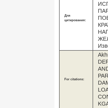
ИС
ПА
Для
ПО
цитирования:
КР
НА
ЖЕЛ
Изв
Akh
DE
AND
PAR
For citations:
DAM
LO
CON
KGA