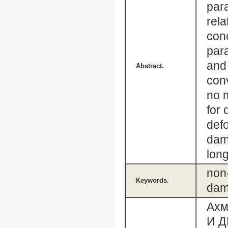
par
rela
conc
para
and 
Abstract.
con
no 
for 
defo
dam
long
non-
Keywords.
dam
Ахм
И 