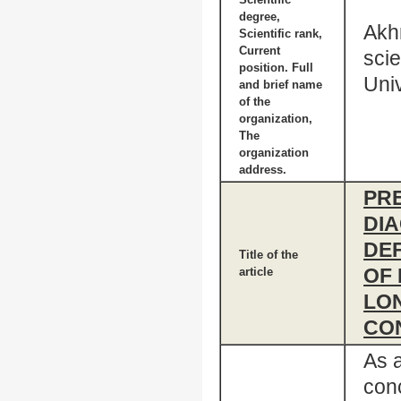
degree,
Akh
Scientific rank,
Current
sci
position. Full
Univ
and brief name
of the
organization,
The
organization
address.
PR
DI
DEF
Title of the
OF
article
LO
CON
As a
con