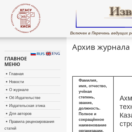
Включен в Перечень ведущих р
Архив журнала
ГЛАВНОЕ
МЕНЮ
Главная
Фамилия,
Новости
имя, отчество,
О журнале
учёная
Ахм
степень,
Об Издательстве
звание,
тех
Издательская этика
должность.
Для авторов
Каз
Полное и
сокращённое
Правила рецензирования
стр
наименование
статей
организации,